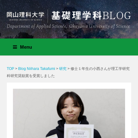
Menu
TOP
>
Blog Niihara Takafumi
>
研究
>
修士１年生の小西さんが理工学研究
科研究奨励賞を受賞しました