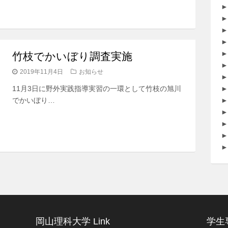
►
►
►
►
►
竹枝でかいぼり調査実施
►
2019年11月4日
お知らせ
►
11月3日に野外実践指導実習の一環として竹枝の旭川
►
でかいぼり…
►
►
►
►
►
岡山理科大学 Link
学生専