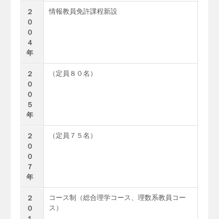
情報教員免許課程新設
２
０
０
４
年
（定員８０名）
２
０
０
５
年
（定員７５名）
２
０
０
７
年
コース制（総合理学コース、理数系教員コー
２
ス）
０
１