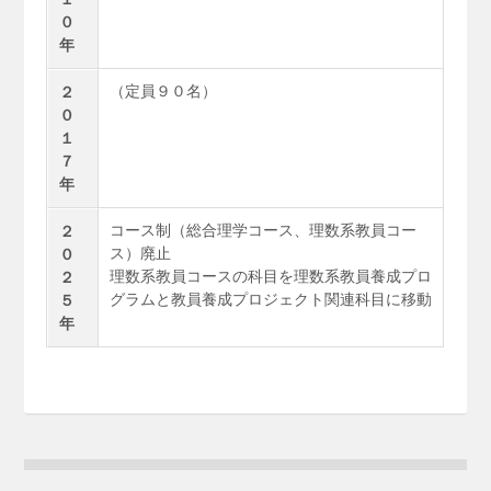
０
年
（定員９０名）
２
０
１
７
年
コース制（総合理学コース、理数系教員コー
２
ス）廃止
０
理数系教員コースの科目を理数系教員養成プロ
２
グラムと教員養成プロジェクト関連科目に移動
５
年