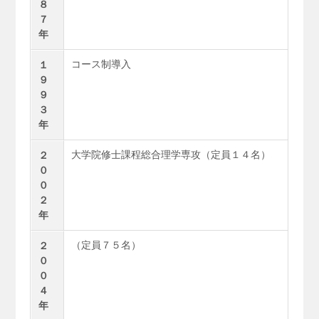
８
７
年
コース制導入
１
９
９
３
年
大学院修士課程総合理学専攻（定員１４名）
２
０
０
２
年
（定員７５名）
２
０
０
４
年