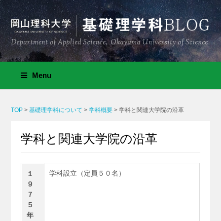
Menu
TOP
>
基礎理学科について
>
学科概要
>
学科と関連大学院の沿革
学科と関連大学院の沿革
学科設立（定員５０名）
１
９
７
５
年