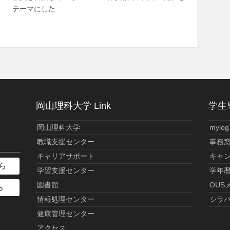
テーマにした…
岡山理科大学 Link
学生専
岡山理科大学
mylog
教職支援センター
事務
キャリアサポート
キャ
ら
学習支援センター
学年
図書館
OUS
ら
情報処理センター
シラ
健康管理センター
アクセス