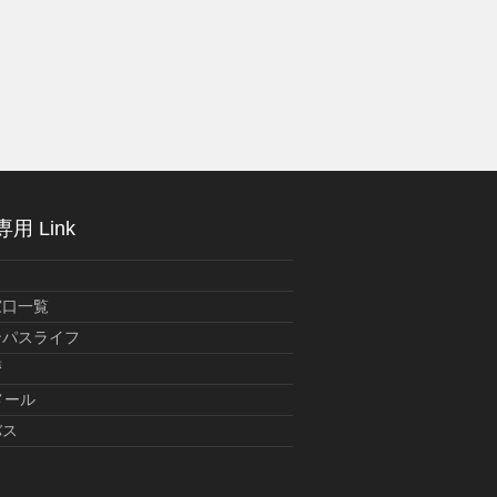
用 Link
窓口一覧
ンパスライフ
暦
メール
バス