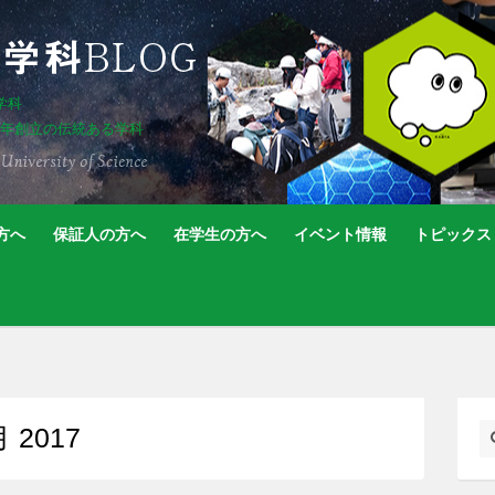
学科
5年創立の伝統ある学科
方へ
保証人の方へ
在学生の方へ
イベント情報
トピックス
月 2017