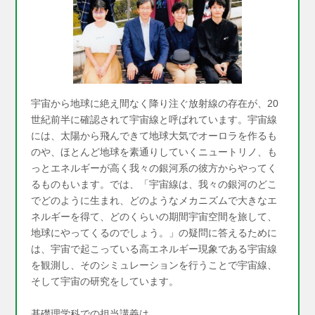
宇宙から地球に絶え間なく降り注ぐ放射線の存在が、20
世紀前半に確認されて宇宙線と呼ばれています。宇宙線
には、太陽から飛んできて地球大気でオーロラを作るも
のや、ほとんど地球を素通りしていくニュートリノ、も
っとエネルギーが高く我々の銀河系の彼方からやってく
るものもいます。では、「宇宙線は、我々の銀河のどこ
でどのように生まれ、どのようなメカニズムで大きなエ
ネルギーを得て、どのくらいの期間宇宙空間を旅して、
地球にやってくるのでしょう。」の疑問に答えるために
は、宇宙で起こっている高エネルギー現象である宇宙線
を観測し、そのシミュレーションを行うことで宇宙線、
そして宇宙の研究をしています。
基礎理学科での担当講義は