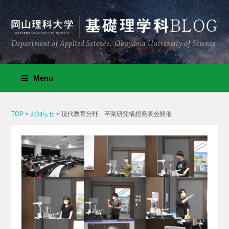
Menu
TOP
>
お知らせ
>
現代教育分野 卒業研究構想発表会開催