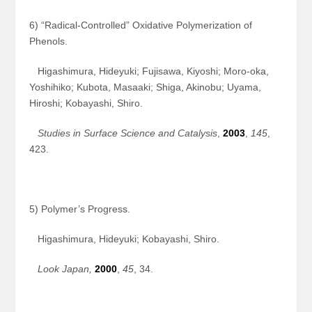
6) “Radical-Controlled” Oxidative Polymerization of
Phenols.
Higashimura, Hideyuki; Fujisawa, Kiyoshi; Moro-oka,
Yoshihiko; Kubota, Masaaki; Shiga, Akinobu; Uyama,
Hiroshi; Kobayashi, Shiro.
Studies in Surface Science and Catalysis
,
2003
,
145
,
423.
5) Polymer’s Progress.
Higashimura, Hideyuki; Kobayashi, Shiro.
Look Japan,
2000
,
45
, 34.