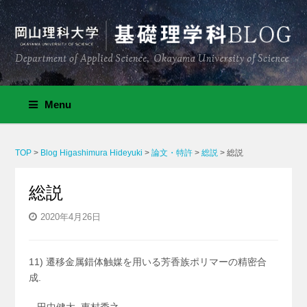
Menu
TOP
>
Blog Higashimura Hideyuki
>
論文・特許
>
総説
>
総説
総説
2020年4月26日
11) 遷移金属錯体触媒を用いる芳香族ポリマーの精密合
成.