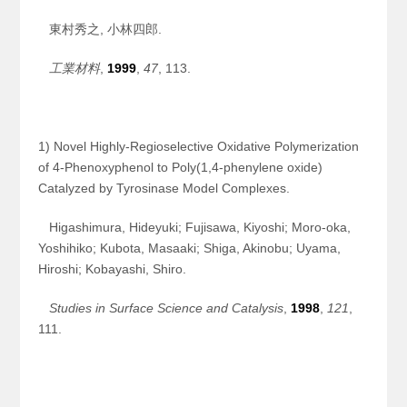
東村秀之, 小林四郎.
工業材料
,
1999
,
47
, 113.
1) Novel Highly-Regioselective Oxidative Polymerization
of 4-Phenoxyphenol to Poly(1,4-phenylene oxide)
Catalyzed by Tyrosinase Model Complexes.
Higashimura, Hideyuki; Fujisawa, Kiyoshi; Moro-oka,
Yoshihiko; Kubota, Masaaki; Shiga, Akinobu; Uyama,
Hiroshi; Kobayashi, Shiro.
Studies in Surface Science and Catalysis
,
1998
,
121
,
111.