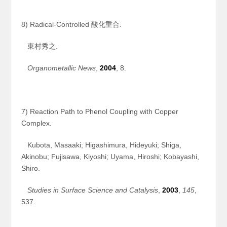
8) Radical-Controlled 酸化重合.
東村秀之.
Organometallic News
,
2004
, 8.
7) Reaction Path to Phenol Coupling with Copper
Complex.
Kubota, Masaaki; Higashimura, Hideyuki; Shiga,
Akinobu; Fujisawa, Kiyoshi; Uyama, Hiroshi; Kobayashi,
Shiro.
Studies in Surface Science and Catalysis
,
2003
,
145
,
537.