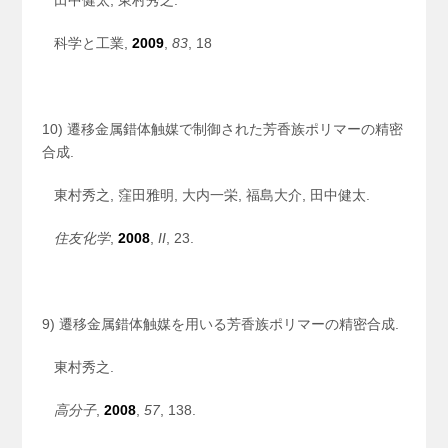
田中健太, 東村秀之.
科学と工業,
2009
,
83
, 18
10) 遷移金属錯体触媒で制御された芳香族ポリマーの精密
合成.
東村秀之, 窪田雅明, 大内一栄, 福島大介, 田中健太.
住友化学
,
2008
,
II
, 23.
9) 遷移金属錯体触媒を用いる芳香族ポリマーの精密合成.
東村秀之.
高分子
,
2008
,
57
, 138.