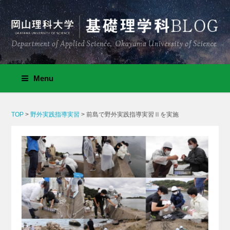
Menu
TOP
>
野外実践指導実習
>
前島で野外実践指導実習Ⅱを実施