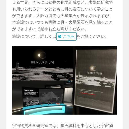
える世界、さらには鉱物の化学組成など、実際に研究で
も用いられるデータとともに月の岩石について学ぶこと
ができます。大阪万博でも火星隕石が展示されますが、
本施設ではいつでも実際に月・火星隕石を見て触ること
ができますので是非お立ち寄りください。
施設について、詳しくは
こちら
をご覧ください。
宇宙物質科学研究室では、隕石試料を中心とした宇宙物