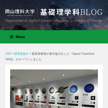
Menu
TOP
>
研究室紹介
>
新原准教授が展示協力をした「Space Travelium
TeNQ」がオープンしました