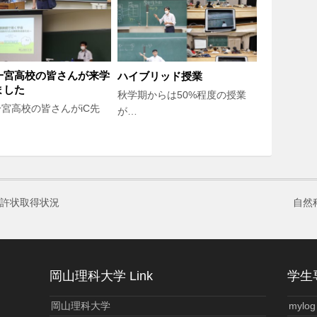
一宮高校の皆さんが来学
ハイブリッド授業
ました
秋学期からは50%程度の授業
宮高校の皆さんがiC先
が…
免許状取得状況
自然
岡山理科大学 Link
学生専
岡山理科大学
mylog