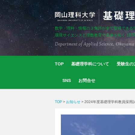
数学・理科・情報の３免許が全て取得できる
環境サイエンスと理数教育で未来を拓く 197
TOP
基礎理学科について
受験生の
SNS
お問合せ
TOP
>
お知らせ
>
2024年度基礎理学科教員採