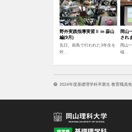
野外実践指導実習Ⅱ in 蒜山
岡山
編(9月)
され
先日、前島で行われた3年生を
岡山一
対…
端…
2024年度基礎理学科卒業生 教育職員