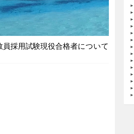
►
►
►
►
►
►
科教員採用試験現役合格者について
►
►
►
►
►
►
►
►