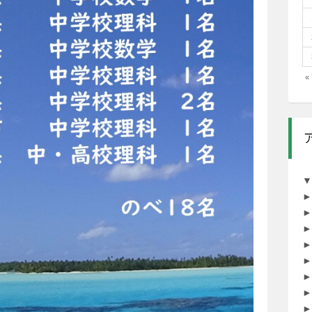
«
▼
►
►
►
►
►
►
►
►