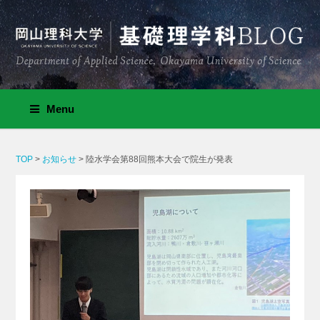
Menu
TOP
>
お知らせ
>
陸水学会第88回熊本大会で院生が発表