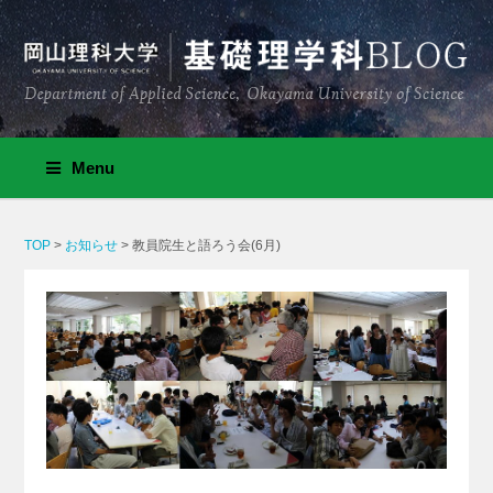
Menu
TOP
>
お知らせ
>
教員院生と語ろう会(6月)