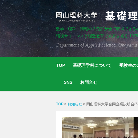
数学・理科・情報の３免許が全て取得できる
環境サイエンスと理数教育で未来を拓く 197
TOP
基礎理学科について
受験生の
SNS
お問合せ
TOP
>
お知らせ
>
岡山理科大学合同企業説明会(5