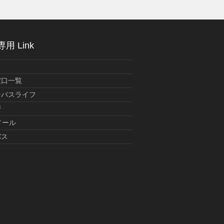
用 Link
窓口一覧
ンパスライフ
暦
メール
バス