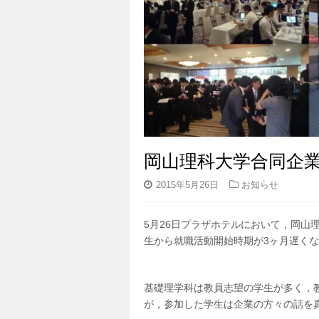
岡山理科大学合同企業説
2015年5月26日
お知らせ
5月26日プラザホテルにおいて，岡山
生から就職活動開始時期が3ヶ月遅く
基礎理学科は教員志望の学生が多く，
が，参加した学生は企業の方々の話を