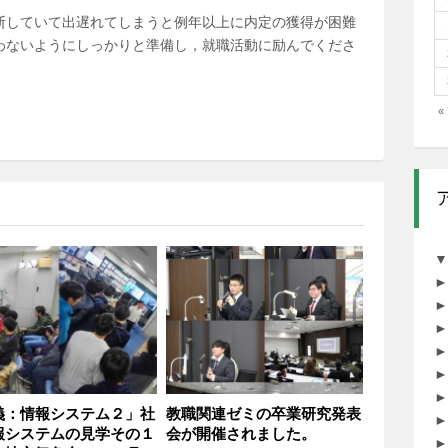
断していて出遅れてしまうと例年以上に内定の獲得が困難
わないようにしっかりと準備し，就職活動に励んでくださ
«
▼
►
►
►
►
►
►
義：情報システム２」社
教職関連ゼミの卒業研究発表
►
報システムの見学その１
会が開催されました。
►