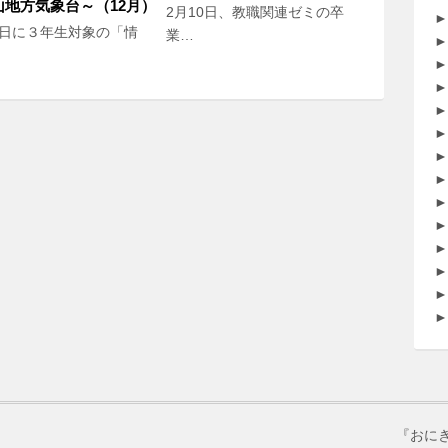
山地方気象台～（12月）
2月10日、教職関連ゼミの卒
►
4日に３年生対象の「情
業…
►
►
►
►
►
►
►
►
►
►
►
►
►
『おにぎ