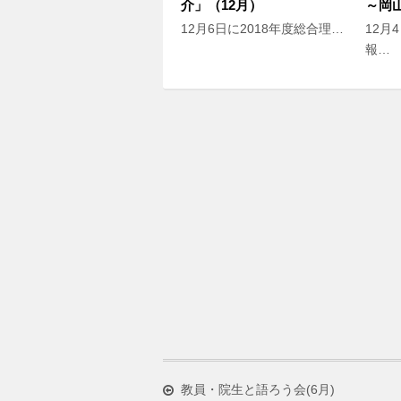
介」（12月）
～岡
12月6日に2018年度総合理…
12月
報…
教員・院生と語ろう会(6月)