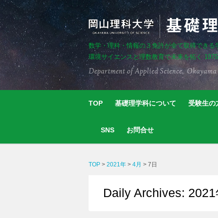
数学・理科・情報の３免許が全て取得できる
環境サイエンスと理数教育で未来を拓く 197
TOP
基礎理学科について
受験生の
SNS
お問合せ
TOP
>
2021年
>
4月
>
7日
Daily Archives: 2