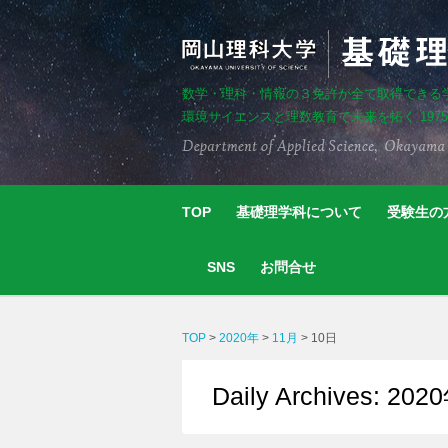
数学・理科・情報の３免許が全て取得できる
環境サイエンスと理数教育で未来を拓く 197
TOP
基礎理学科について
受験生の
SNS
お問合せ
TOP
>
2020年
>
11月
>
10日
Daily Archives: 2