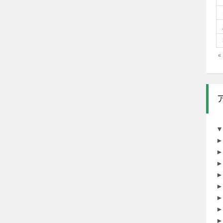
«
▼
►
►
►
►
►
►
►
►