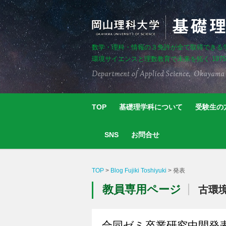
数学・理科・情報の３免許が全て取得できる
環境サイエンスと理数教育で未来を拓く 197
TOP
基礎理学科について
受験生の
SNS
お問合せ
TOP
>
Blog Fujiki Toshiyuki
>
発表
教員専用ページ
古環
合同ゼミ卒業研究中間発