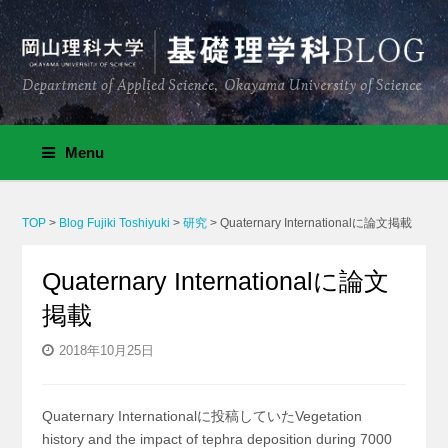
Menu
TOP
>
Blog Fujiki Toshiyuki
>
研究
>
Quaternary Internationalに論文掲載
Quaternary Internationalに論文
掲載
2018年10月25日
Quaternary Internationalに投稿していたVegetation
history and the impact of tephra deposition during 7000