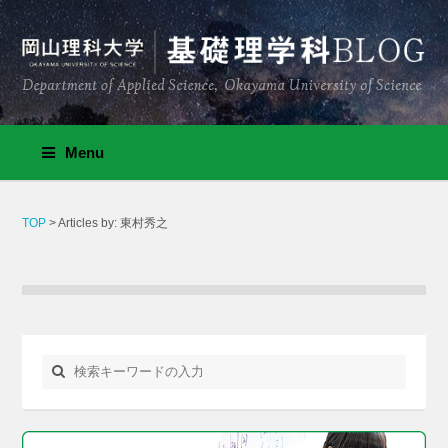
Menu
TOP
> Articles by: 東村秀之