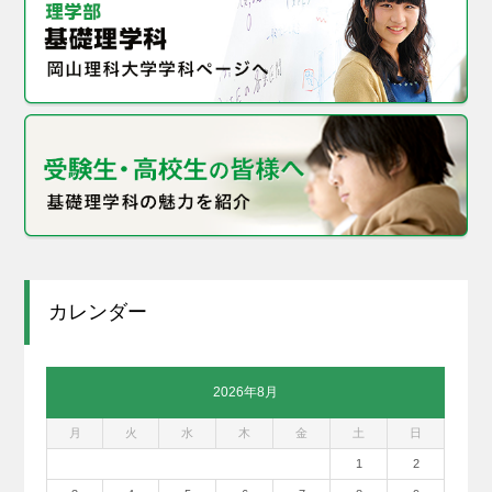
カレンダー
2026年8月
月
火
水
木
金
土
日
1
2