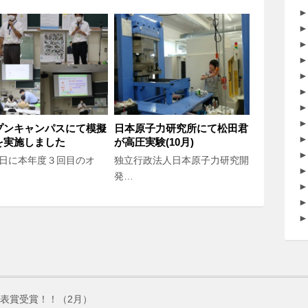
►
►
►
►
►
►
►
►
プンキャンパスにて模擬
日本原子力研究所にて松田君
►
を実施しました
が高圧実験(10月)
►
7日に本年度３回目のオ
独立行政法人日本原子力研究開
►
発…
►
►
►
表賞受賞！！（2月）