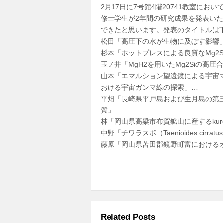
2月17日に7号館4階20741教室に
修士学生が2年間の研究成果を発表い
できたと思います。発表のタイトルは
松田「高圧下の水が生物に及ぼす影響
杉本「ホットプレスによる良質なMg2
玉ノ井「MgH2を用いたMg2Siの高圧
山本「エマルション望遠鏡による宇宙マン
おける宇宙ガンマ線の探索」
…
平畑「長崎県平戸島および生月島の第
質」
林「岡山県高梁市布賀鉱山に産するkurchato
中野「チワラスボ（Taenioides cirr
藤原「岡山県苫田郡鏡野町富におけるオオサン
Related Posts