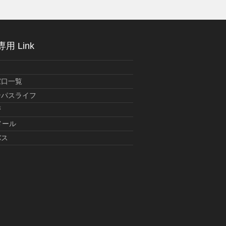
用 Link
窓口一覧
ンパスライフ
暦
メール
バス