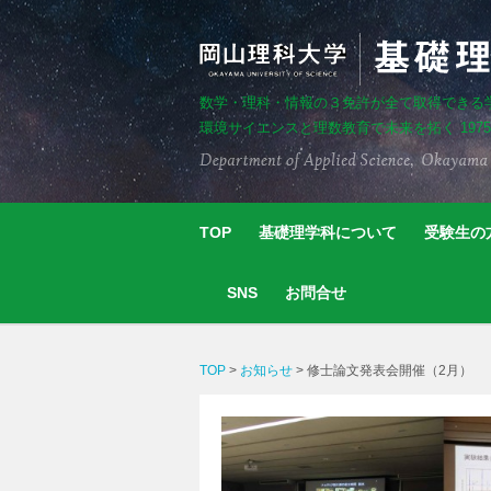
数学・理科・情報の３免許が全て取得できる
環境サイエンスと理数教育で未来を拓く 197
TOP
基礎理学科について
受験生の
SNS
お問合せ
TOP
>
お知らせ
>
修士論文発表会開催（2月）