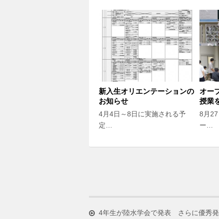
新入生オリエンテーションの
オー
お知らせ
授業
4月4日～8日に実施される予
8月2
定…
ー…
4年生が陸水学会で発表 さらに優秀発