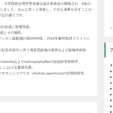
おいて、大学院総合理学専攻修士論文発表会が開催され、8名の
たしました。みんな堂々と発表し、十分な成果を出すことが
下記の通りです。
」
Siの合成と熱電性能」
«
合成とその物性」
ガン線観測計画GRAINE：2015年豪州気球フライトに
三紀玄武岩中に伴う沸意思鉱物の産状および鉱物学的性
viteおよびnatroapophylliteの結晶科学的研究」
▼
atus）における繁殖生態」
►
ショウウオ（Andrias japonicus)の生態的研究」
►
►
►
►
►
►
►