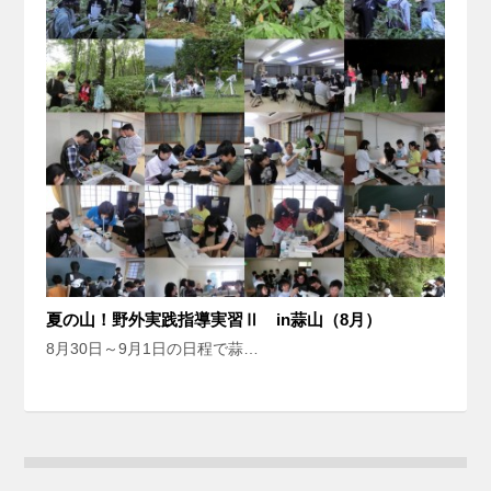
夏の山！野外実践指導実習Ⅱ in蒜山（8月）
8月30日～9月1日の日程で蒜…