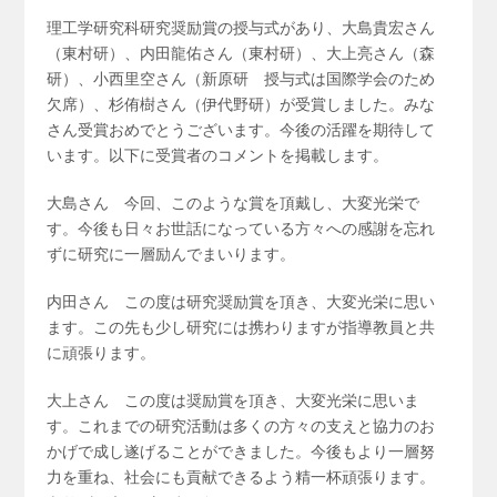
理工学研究科研究奨励賞の授与式があり、大島貴宏さん
（東村研）、内田龍佑さん（東村研）、大上亮さん（森
研）、小西里空さん（新原研 授与式は国際学会のため
欠席）、杉侑樹さん（伊代野研）が受賞しました。みな
さん受賞おめでとうございます。今後の活躍を期待して
います。以下に受賞者のコメントを掲載します。
大島さん 今回、このような賞を頂戴し、大変光栄で
す。今後も日々お世話になっている方々への感謝を忘れ
ずに研究に一層励んでまいります。
内田さん この度は研究奨励賞を頂き、大変光栄に思い
ます。この先も少し研究には携わりますが指導教員と共
に頑張ります。
大上さん この度は奨励賞を頂き、大変光栄に思いま
す。これまでの研究活動は多くの方々の支えと協力のお
かげで成し遂げることができました。今後もより一層努
力を重ね、社会にも貢献できるよう精一杯頑張ります。