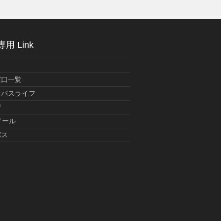
用 Link
窓口一覧
ンパスライフ
暦
メール
バス