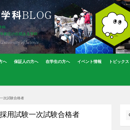
学科
5年創立の伝統ある学科
方へ
保証人の方へ
在学生の方へ
イベント情報
トピックス
験一次試験合格者
教員採用試験一次試験合格者