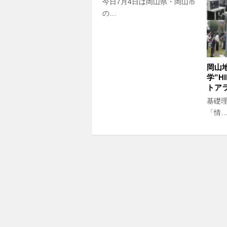
今日7月4日は岡山県・岡山市
の…
岡山
学”H
トアラ
基礎
「情