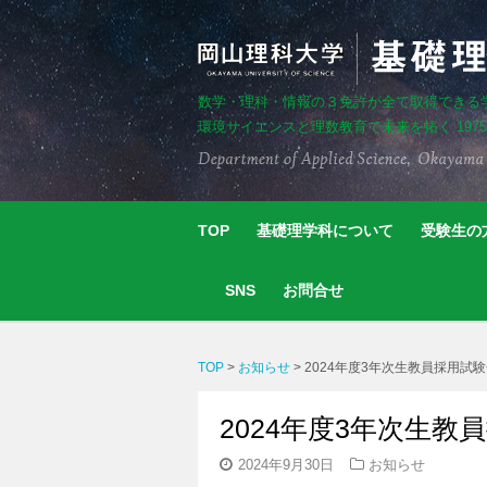
数学・理科・情報の３免許が全て取得できる
環境サイエンスと理数教育で未来を拓く 197
TOP
基礎理学科について
受験生の
SNS
お問合せ
TOP
>
お知らせ
>
2024年度3年次生教員採用試
2024年度3年次生
2024年9月30日
お知らせ