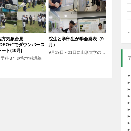
«
地方気象台見
院生と学部生が学会発表（9
IDEO+”でダウンバース
月）
ート(10月)
9月19日～21日に山形大学の…
理学科３年次秋学科講義
…
▼
►
►
►
►
►
►
►
►