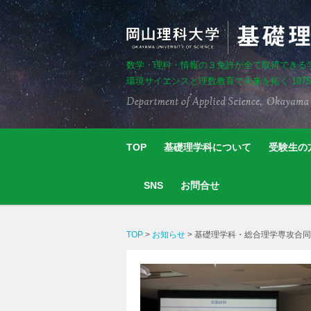
数学・理科・情報の３免許が全て取得できる
環境サイエンスと理数教育で未来を拓く 197
TOP
基礎理学科について
受験生の
SNS
お問合せ
TOP
>
お知らせ
>
基礎理学科・総合理学専攻合同