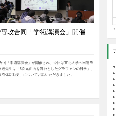
«
学専攻合同「学術講演会」開催
攻合同「学術講演会」が開催され、今回は東北大学の田邉洋
▼
田邉先生は「3次元曲面を舞台としたグラフェンの科学」、
►
殻流体活動史」についてお話いただきました。
►
►
►
►
►
►
►