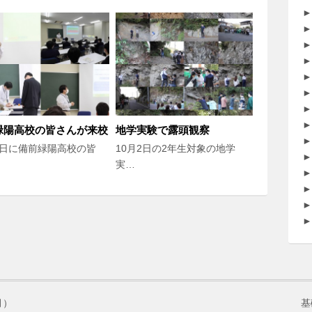
►
►
►
►
►
►
►
►
緑陽高校の皆さんが来校
地学実験で露頭観察
►
8日に備前緑陽高校の皆
10月2日の2年生対象の地学
►
実…
►
►
►
►
月）
基