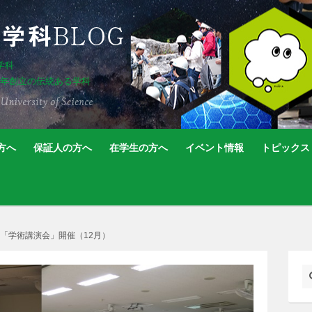
学科
5年創立の伝統ある学科
方へ
保証人の方へ
在学生の方へ
イベント情報
トピックス
「学術講演会」開催（12月）