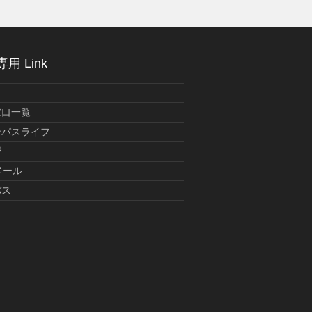
用 Link
窓口一覧
ンパスライフ
暦
メール
バス