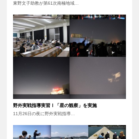
東野文子助教が第61次南極地域…
野外実戦指導実習Ⅰ「星の観察」を実施
11月26日の夜に野外実戦指導…