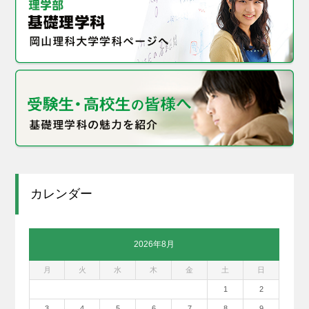
カレンダー
2026年8月
月
火
水
木
金
土
日
1
2
3
4
5
6
7
8
9