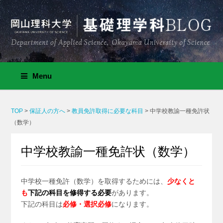
Menu
TOP
>
保証人の方へ
>
教員免許取得に必要な科目
>
中学校教諭一種免許状
（数学）
中学校教諭一種免許状（数学）
中学校一種免許（数学）を取得するためには、
少なくと
も
下記の科目を修得する必要
があります。
下記の科目は
必修・選択必修
になります。