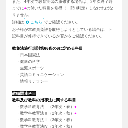
また、4年次で教育実習の履修する場合は、3年次終了時
までに
●
の付いた科目を修得（一部H判定）しなければな
りません。
詳細は
こちら
でご確認ください。
お子様が本教員免許を取得しようとしている場合は、下
記科目が修得できているか否かをご確認ください。
教免法施行規則第66条の6に定める科目
・日本国憲法
・健康の科学
・生涯スポーツ
・英語コミュニケーション
・情報リテラシー
教職関連科目
教科及び教科の指導法に関する科目
・数学科教育法Ⅰ（2年次・春）
●
・数学科教育法Ⅱ（2年次・秋）
●
・数学科教育法Ⅲ（3年次・春）
・数学科教育法Ⅳ（3年次・秋）