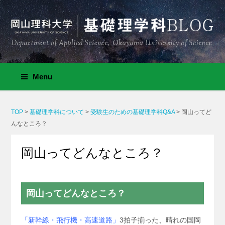
Menu
TOP
>
基礎理学科について
>
受験生のための基礎理学科Q&A
>
岡山ってど
んなところ？
岡山ってどんなところ？
岡山ってどんなところ？
「新幹線・飛行機・高速道路」
3拍子揃った、晴れの国岡