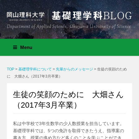
Menu
TOP
>
基礎理学科について
>
先輩からのメッセージ
>
生徒の笑顔のため
に 大畑さん（2017年3月卒業）
生徒の笑顔のために 大畑さん
（2017年3月卒業）
私は中学校で3年生数学の少人数授業を担当しています。
基礎理学科では、5つの免許を取得できたうえ、指導案の
書き方、授業の進め方など多くのことを学ぶことができ