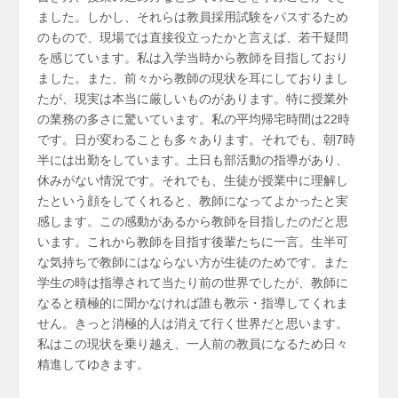
ました。しかし、それらは教員採用試験をパスするため
のもので、現場では直接役立ったかと言えば、若干疑問
を感じています。私は入学当時から教師を目指しており
ました。また、前々から教師の現状を耳にしておりまし
たが、現実は本当に厳しいものがあります。特に授業外
の業務の多さに驚いています。私の平均帰宅時間は22時
です。日が変わることも多々あります。それでも、朝7時
半には出勤をしています。土日も部活動の指導があり、
休みがない情況です。それでも、生徒が授業中に理解し
たという顔をしてくれると、教師になってよかったと実
感します。この感動があるから教師を目指したのだと思
います。これから教師を目指す後輩たちに一言。生半可
な気持ちで教師にはならない方が生徒のためです。また
学生の時は指導されて当たり前の世界でしたが、教師に
なると積極的に聞かなければ誰も教示・指導してくれま
せん。きっと消極的人は消えて行く世界だと思います。
私はこの現状を乗り越え、一人前の教員になるため日々
精進してゆきます。