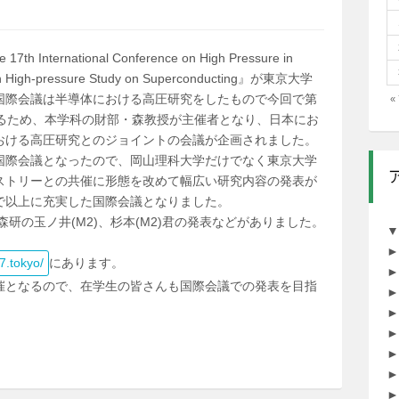
ernational Conference on High Pressure in
 on High-pressure Study on Superconducting』が東京大学
国際会議は半導体における高圧研究をしたもので今回で第
«
なるため、本学科の財部・森教授が主催者となり、日本にお
おける高圧研究とのジョイントの会議が企画されました。
国際会議となったので、岡山理科大学だけでなく東京大学
ストリーとの共催に形態を改めて幅広い研究内容の発表が
で以上に充実した国際会議となりました。
研の玉ノ井(M2)、杉本(M2)君の発表などがありました。
▼
►
17.tokyo/
にあります。
►
催となるので、在学生の皆さんも国際会議での発表を目指
►
►
►
►
►
►