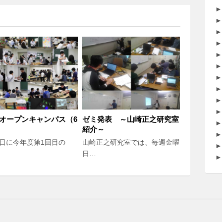
►
►
►
►
►
►
►
►
►
►
回オープンキャンパス（6
ゼミ発表 ～山崎正之研究室
►
紹介～
►
7日に今年度第1回目の
山崎正之研究室では、毎週金曜
►
日…
►