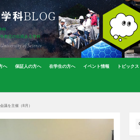
学科
5年創立の伝統ある学科
方へ
保証人の方へ
在学生の方へ
イベント情報
トピックス
会議を主催（8月）