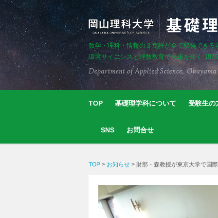
数学・理科・情報の３免許が全て取得できる
環境サイエンスと理数教育で未来を拓く 197
TOP
基礎理学科について
受験生の
SNS
お問合せ
TOP
>
お知らせ
>
財部・森教授が東京大学で国際