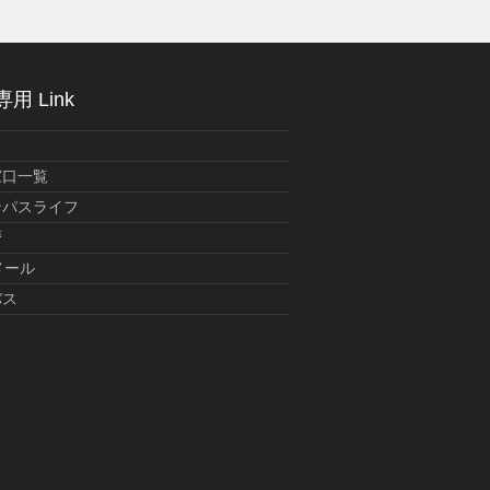
用 Link
窓口一覧
ンパスライフ
暦
メール
バス