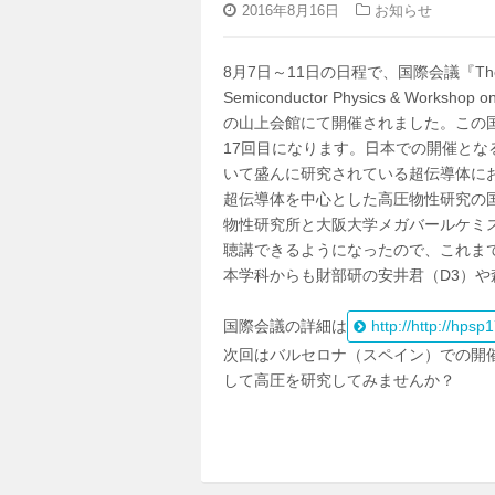
2016年8月16日
お知らせ
8月7日～11日の日程で、国際会議『The 17th Int
Semiconductor Physics & Workshop
の山上会館にて開催されました。この
17回目になります。日本での開催と
いて盛んに研究されている超伝導体に
超伝導体を中心とした高圧物性研究の
物性研究所と大阪大学メガバールケミ
聴講できるようになったので、これま
本学科からも財部研の安井君（D3）や森
国際会議の詳細は
http://http://hpsp
次回はバルセロナ（スペイン）での開
して高圧を研究してみませんか？