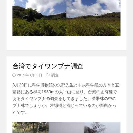
台湾でタイワンブナ調査
2019年3月30日
調査
3月29日に科学博物館の矢部先生と中央科学院の方々と宜
蘭縣にある標高1950mの太平山に登り、台湾の固有種で
あるタイワンブナの調査をしてきました。温帯林の中の
ブナ林でしょうか。常緑樹と混じっているのが面白かっ
たです。