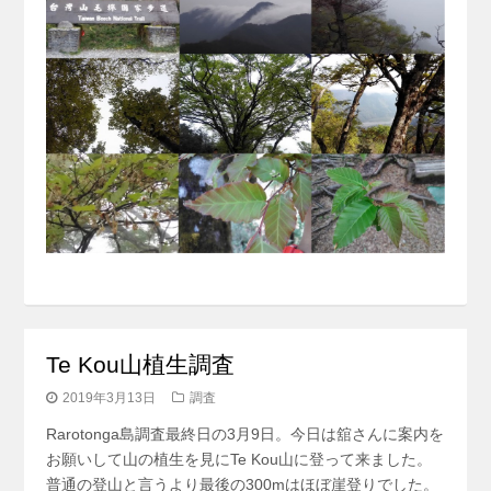
Te Kou山植生調査
2019年3月13日
調査
Rarotonga島調査最終日の3月9日。今日は舘さんに案内を
お願いして山の植生を見にTe Kou山に登って来ました。
普通の登山と言うより最後の300mはほぼ崖登りでした。