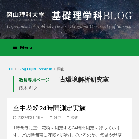
Menu
TOP
>
Blog Fujiki Toshiyuki
>
調査
古環境解析研究室
教員専用ページ
藤木 利之
空中花粉24時間測定実施
2022年3月16日
研究
調査
1時間毎に空中花粉を測定する24時間測定を行っていま
す。どの時間帯に花粉が飛散しているのか。気温や湿度