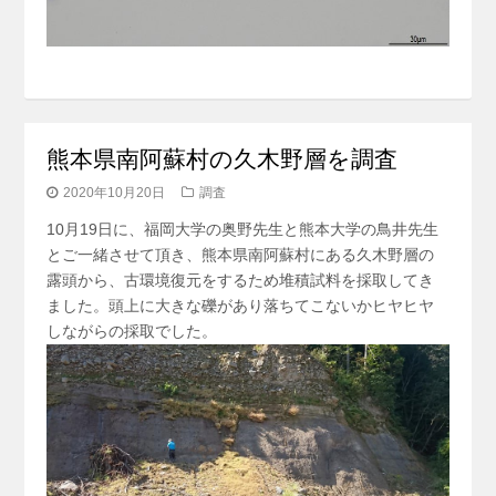
熊本県南阿蘇村の久木野層を調査
2020年10月20日
調査
10月19日に、福岡大学の奥野先生と熊本大学の鳥井先生
とご一緒させて頂き、熊本県南阿蘇村にある久木野層の
露頭から、古環境復元をするため堆積試料を採取してき
ました。頭上に大きな礫があり落ちてこないかヒヤヒヤ
しながらの採取でした。