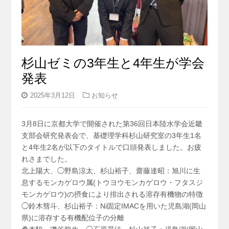
杉山ゼミの3年生と4年生が学会
発表
2025年3月12日
お知らせ
3月8日に京都大学で開催された第36回日本陸水学会近畿
支部会研究発表会で、基礎理学科杉山研究室の3年生1名
と4年生2名が以下のタイトルで口頭発表しました。お疲
れさまでした。
北上陽大、◯野島涼太、杉山裕子、齋藤達昭：旭川に生
息するモンカゲロウ属(トウヨウモンカゲロウ・フタスジ
モンカゲロウ)の摂食により排出される溶存有機物の特徴
◯鈴木彗斗、杉山裕子：Ni固定IMACを用いた児島湖(岡山
県)に溶存する有機配位子の分離