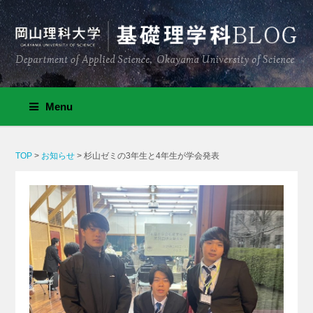
Menu
TOP
>
お知らせ
>
杉山ゼミの3年生と4年生が学会発表