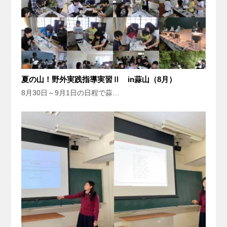
夏の山！野外実践指導実習Ⅱ in蒜山（8月）
8月30日～9月1日の日程で蒜…