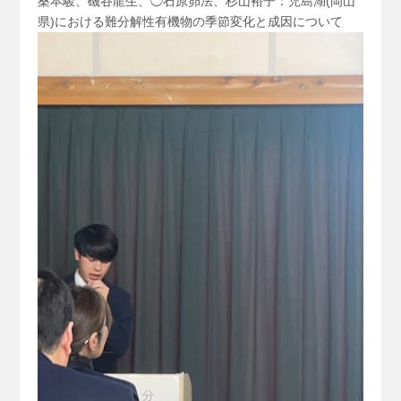
桑本駿、磯谷龍生、◯石原昴法、杉山裕子：児島湖(岡山
県)における難分解性有機物の季節変化と成因について