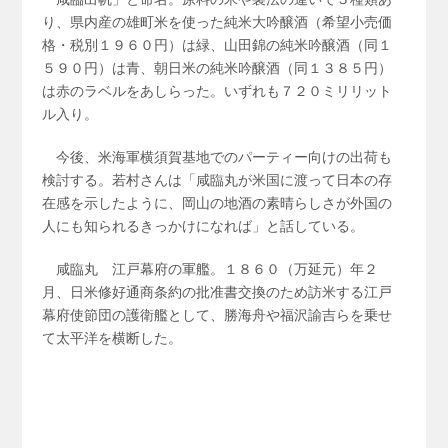
り、県内産の雄町米を使った純米大吟醸酒（希望小売価
格・税別１９６０円）は緑、山田錦の純米吟醸酒（同１
５９０円）は青、朝日米の純米吟醸酒（同１３８５円）
は赤のラベルをあしらった。いずれも７２０ミリリット
ル入り。
今後、米海軍横須賀基地でのパーティー向けの出荷も
検討する。若村さんは「咸臨丸が米国に渡って日本の存
在感を示したように、岡山の地酒の素晴らしさが外国の
人にも知られるきっかけになれば」と話している。
咸臨丸 江戸幕府の軍艦。１８６０（万延元）年２
月、日米修好通商条約の批准書交換のため訪米する江戸
幕府使節団の護衛艦として、勝海舟や福沢諭吉らを乗せ
て太平洋を横断した。