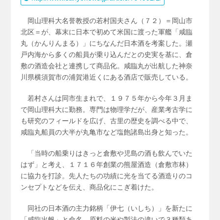
岡山理科大名誉教授の若村国夫さん（７２）＝岡山市
北区＝が、幕末に日本で初めて米国に渡った軍艦「咸臨
丸（かんりんまる）」にちなんだ日本酒を考案した。瀬
戸内海から多くの船員が乗り込んだとの史実を基に、倉
敷の酒造会社と連携して商品化。咸臨丸が出航した神奈
川県横須賀市の浦賀港近くにある酒店で販売している。
若村さんは同市生まれで、１９７５年から今年３月ま
で岡山理科大に勤務。専門は物理学だが、産業考古学に
も研究のフィールドを広げ、古里の歴史を調べる中で、
咸臨丸船員の大半が丸亀市など塩飽諸島出身と知った。
「当時の船乗りはきっと倉敷や児島の酒も飲んでいた
はず」と考え、１７１６年創業の熊屋酒造（倉敷市林）
に協力を打診。先人たちの功績に光を当てる酒造りのコ
ンセプトなどを伝え、商品化にこぎ着けた。
同社の日本酒の主力銘柄「伊七（いしち）」を新たに
「咸臨出帆」と命名。原料の米や製法の違いで３種類あ