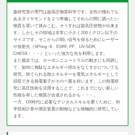
森研究室の専門は超高圧物質科学です。女性の憧れでも
あるダイヤモンドを２つ準備してそれらの間に調べたい
物質を置いて挟みこむ。そうすれば超高圧状態が出来ま
す。しかしその領域は非常に小さく200ミクロン以下の
サイズです。そこからの弱い信号を得るためにレーザー
や放射光（SPring -8、ESRF, PF、UV-SOR,
CHESS・・・）といった強力な光を利用します。
また最近では、カーボンニュートラルの動きにも同調し
て、如何に無駄なエネルギー排出をなくすかについても
研究。捨てられる熱エネルギーを電気エネルギーとして
回収できる熱電素子がその一翼を担います。この熱電研
究に高圧技術を活用することで、これまでにない新しい
性能を有した物質が合成されるかも・・・。
一方、DX時代に必要なデジタルスキルを磨くために、科
学技術計算や測定装置の制御なども積極的に研究してい
ます。