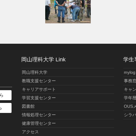
岡山理科大学 Link
学生専
岡山理科大学
mylog
教職支援センター
事務
キャリアサポート
キャ
ら
学習支援センター
学年
図書館
OUS
ら
情報処理センター
シラ
健康管理センター
アクセス