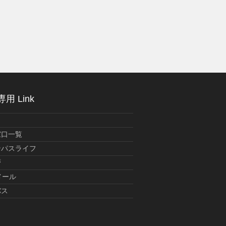
用 Link
窓口一覧
ンパスライフ
暦
メール
バス