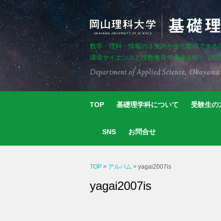
数学・理科・情報の３免許が全て取得できる
環境サイエンスと理数教育で未来を拓く 197
TOP
基礎理学科について
受験生の
SNS
お問合せ
TOP
>
アルバム
>
yagai2007is
yagai2007is